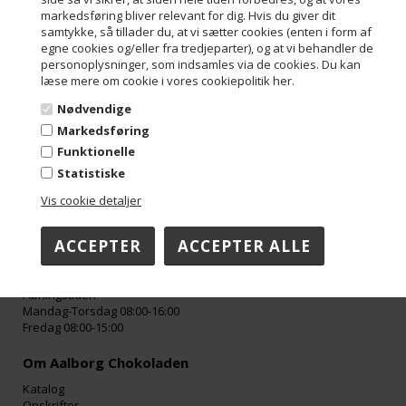
markedsføring bliver relevant for dig. Hvis du giver dit
Varenr.:
266
samtykke, så tillader du, at vi sætter cookies (enten i form af
egne cookies og/eller fra tredjeparter), og at vi behandler de
personoplysninger, som indsamles via de cookies. Du kan
læse mere om cookie i vores cookiepolitik her.
Nødvendige
Kontakt
Markedsføring
Aalborg Chokoladen ApS
Funktionelle
Troensevej 4M
Statistiske
9220 Aalborg Øst
Danmark
Vis cookie detaljer
Tel: +45 98 13 10 70
Mail: info@aalborgchokoladen.dk
Mail: faktura@aalborgchokoladen.dk
Cvr/Se-nummer: 29842957
Åbningstider:
Mandag-Torsdag 08:00-16:00
Fredag 08:00-15:00
Om Aalborg Chokoladen
Katalog
Opskrifter