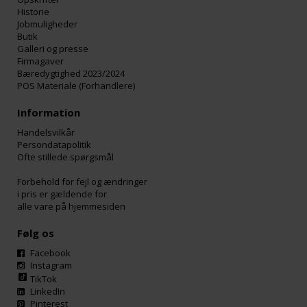
Historie
Jobmuligheder
Butik
Galleri og presse
Firmagaver
Bæredygtighed 2023/2024
POS Materiale (Forhandlere)
Information
Handelsvilkår
Persondatapolitik
Ofte stillede spørgsmål
Forbehold for fejl og ændringer
i pris er gældende for
alle vare på hjemmesiden
Følg os
Facebook
Instagram
TikTok
LinkedIn
Pinterest