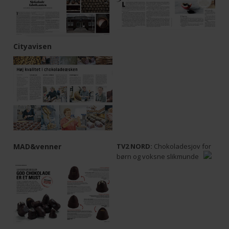
Cityavisen
MAD&venner
TV2 NORD:
Chokoladesjov for
børn og voksne slikmunde