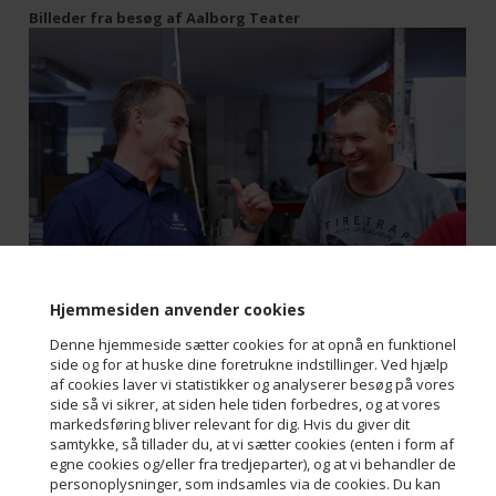
Billeder fra besøg af Aalborg Teater
Hjemmesiden anvender cookies
Denne hjemmeside sætter cookies for at opnå en funktionel
side og for at huske dine foretrukne indstillinger. Ved hjælp
af cookies laver vi statistikker og analyserer besøg på vores
side så vi sikrer, at siden hele tiden forbedres, og at vores
markedsføring bliver relevant for dig. Hvis du giver dit
samtykke, så tillader du, at vi sætter cookies (enten i form af
Kontakt
egne cookies og/eller fra tredjeparter), og at vi behandler de
personoplysninger, som indsamles via de cookies. Du kan
Aalborg Chokoladen ApS