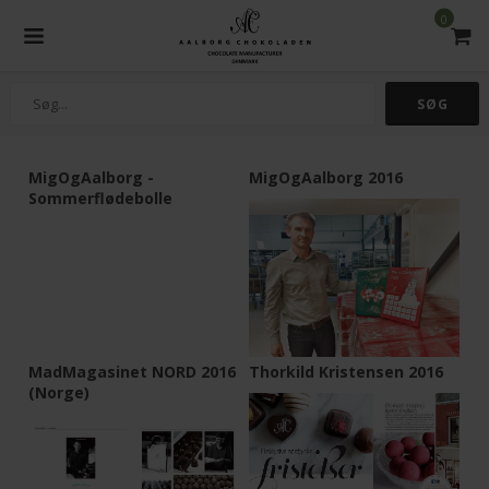
0
MigOgAalborg -
MigOgAalborg 2016
Sommerflødebolle
MadMagasinet NORD 2016
Thorkild Kristensen 2016
(Norge)