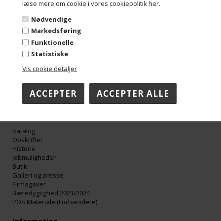
læse mere om cookie i vores cookiepolitik her.
Troensevej 4M
9220 Aalborg Øst
Nødvendige
Danmark
Markedsføring
Tel: +45 98 13 10 70
Funktionelle
Mail: info@aalborgchokoladen.dk
Mail: faktura@aalborgchokoladen.dk
Statistiske
Cvr/Se-nummer: 29842957
Vis cookie detaljer
Åbningstider:
Mandag-Torsdag 08:00-16:00
Fredag 08:00-15:00
Om Aalborg Chokoladen
Katalog
Opskrifter
Historie
Jobmuligheder
Butik
Galleri og presse
Firmagaver
Bæredygtighed 2023/2024
POS Materiale (Forhandlere)