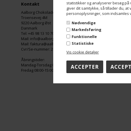
statistikker og analyserer besøg på v
Kontakt
Om Aalborg Chok
giver dit samtykke, så tillader du, at
Aalborg Chokoladen ApS
Katalog
personoplysninger, som indsamles vi
Troensevej 4M
Opskrifter
Nødvendige
9220 Aalborg Øst
Historie
Danmark
Jobmuligheder
Markedsføring
Tel: +45 98 13 10 70
Butik
Funktionelle
Mail: info@aalborgchokoladen.dk
Galleri og presse
Statistiske
Mail: faktura@aalborgchokoladen.dk
Firmagaver
Cvr/Se-nummer: 29842957
Bæredygtighed 2023/
Vis cookie detaljer
POS Materiale (Forhan
Åbningstider:
Mandag-Torsdag 08:00-16:00
Fredag 08:00-15:00