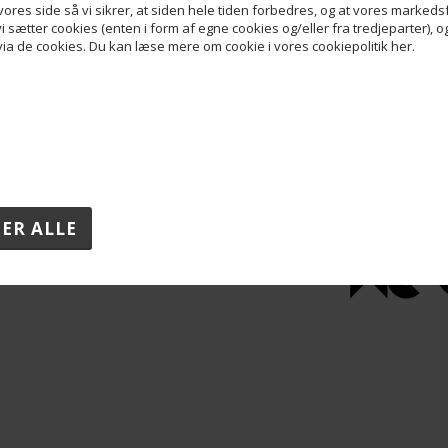
ores side så vi sikrer, at siden hele tiden forbedres, og at vores markedsfø
oladen
Information
Følg os
 vi sætter cookies (enten i form af egne cookies og/eller fra tredjeparter), 
Handelsvilkår
Facebook
a de cookies. Du kan læse mere om cookie i vores cookiepolitik her.
Persondatapolitik
Instagram
Ofte stillede spørgsmål
TikTok
LinkedIn
Forbehold for fejl og ændringer
Pinterest
i pris er gældende for
alle vare på hjemmesiden
Samarbejdsp
2024
dlere)