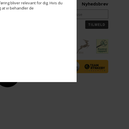
ring bliver relevant for dig. Hvis du
Nyhedsbrev
og at vi behandler de
artnere