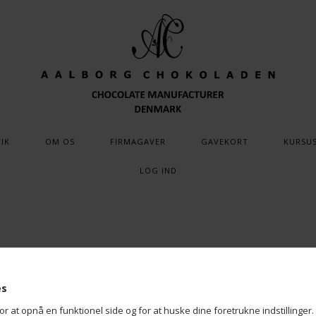
IK
OM OS
FIRMAGAVER
GAVEKORT
KURSU
LOG IND
es
at opnå en funktionel side og for at huske dine foretrukne indstillinger. 