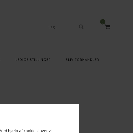
0
S
LEDIGE STILLINGER
BLIV FORHANDLER
Ved hjælp af cookies laver vi