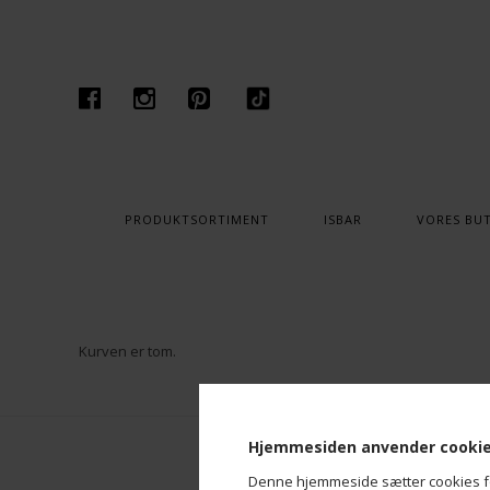
PRODUKTSORTIMENT
ISBAR
VORES BUT
Kurven er tom.
Hjemmesiden anvender cooki
Denne hjemmeside sætter cookies for 