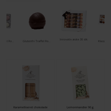
Innovativ æske 30 stk.
Glutenfri Trøffel Romkugler - 6 stk. æske
Glutenfri Trøffel Romkugle - Classic
Klassisk æ
Karamelliseret chokolade
Lemonmandler 90 g.