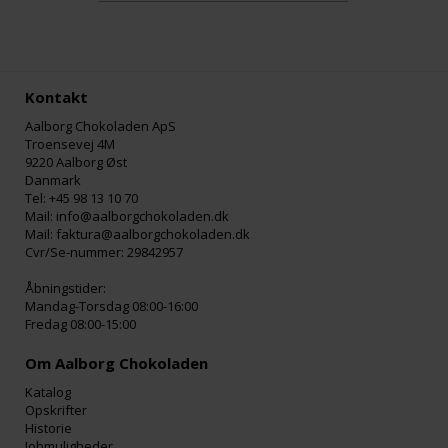
Kontakt
Aalborg Chokoladen ApS
Troensevej 4M
9220 Aalborg Øst
Danmark
Tel: +45 98 13 10 70
Mail: info@aalborgchokoladen.dk
Mail: faktura@aalborgchokoladen.dk
Cvr/Se-nummer: 29842957
Åbningstider:
Mandag-Torsdag 08:00-16:00
Fredag 08:00-15:00
Om Aalborg Chokoladen
Katalog
Opskrifter
Historie
Jobmuligheder