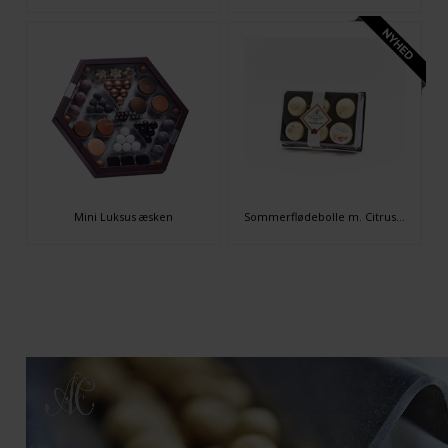
Mini Luksus æsken
Sommerflødebolle m. Citrus- og vaniljeskum på chokoladebund