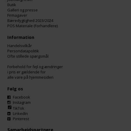
Butik
Galleri og presse
Firmagaver
Bæredygtighed 2023/2024
POS Materiale (Forhandlere)
Information
Handelsvilkår
Persondatapolitik
Ofte stillede spørgsmål
Forbehold for fejl og ændringer
i pris er gældende for
alle vare på hjemmesiden
Følg os
Facebook
Instagram
TikTok
LinkedIn
Pinterest
Samarbejdspartnere