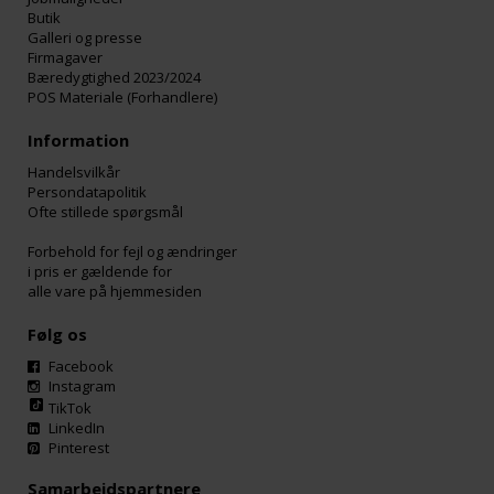
Butik
Galleri og presse
Firmagaver
Bæredygtighed 2023/2024
POS Materiale (Forhandlere)
Information
Handelsvilkår
Persondatapolitik
Ofte stillede spørgsmål
Forbehold for fejl og ændringer
i pris er gældende for
alle vare på hjemmesiden
Følg os
Facebook
Instagram
TikTok
LinkedIn
Pinterest
Samarbejdspartnere