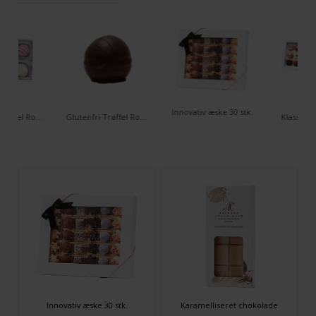
Innovativ æske 30 stk.
Glutenfri Trøffel Romkugler - 6 stk. æske
Glutenfri Trøffel Romkugle - Classic
Klassisk æ
Innovativ æske 30 stk.
Karamelliseret chokolade