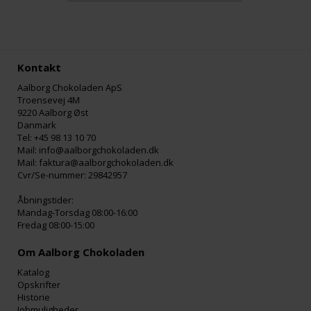
Kontakt
Aalborg Chokoladen ApS
Troensevej 4M
9220 Aalborg Øst
Danmark
Tel: +45 98 13 10 70
Mail: info@aalborgchokoladen.dk
Mail: faktura@aalborgchokoladen.dk
Cvr/Se-nummer: 29842957
Åbningstider:
Mandag-Torsdag 08:00-16:00
Fredag 08:00-15:00
Om Aalborg Chokoladen
Katalog
Opskrifter
Historie
Jobmuligheder