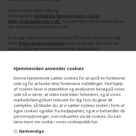
Kurven indeholder Aalborg
Chokoladens
Hjerteæske
,
Marcipanstang - Classic
Mørk
,
Chokoladepinde 2 stk.
. Sat sammen med en bidebold, en
stor Cookie og en Rabarber Saft.
Vil du gøre gaven ekstra personlig? Så kan du nemt og hurtigt
tilføje
Et kort til personlig hilsen
, hvor du skriver den tekst du
ønsker på kortet som en kommentar ved kassen.
Varenr.:
75005
Hjemmesiden anvender cookies
Denne hjemmeside sætter cookies for at opnå en funktionel
side og for at huske dine foretrukne indstillinger. Ved hjælp
af cookies laver vi statistikker og analyserer besøg på vores
Kontakt
side så vi sikrer, at siden hele tiden forbedres, og at vores
markedsføring bliver relevant for dig. Hvis du giver dit
Aalborg Chokoladen ApS
samtykke, så tillader du, at vi sætter cookies (enten i form af
Troensevej 4M
egne cookies og/eller fra tredjeparter), og at vi behandler de
9220 Aalborg Øst
personoplysninger, som indsamles via de cookies. Du kan
Danmark
læse mere om cookie i vores cookiepolitik her.
Tel: +45 98 13 10 70
Mail: info@aalborgchokoladen.dk
Nødvendige
Mail: faktura@aalborgchokoladen.dk