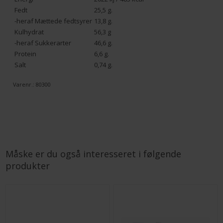
Fedt
25,5 g.
-heraf Mættede fedtsyrer
13,8 g.
Kulhydrat
56,3 g
-heraf Sukkerarter
46,6 g.
Protein
6,6 g.
Salt
0,74 g.
Varenr.:
80300
Måske er du også interesseret i følgende
produkter