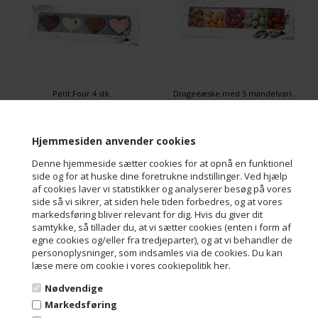
Petit Four 4 stk.
Drageéæske med 5 mandelvarianter
DKK 130,00
DKK 140,00
Hjemmesiden anvender cookies
Denne hjemmeside sætter cookies for at opnå en funktionel
side og for at huske dine foretrukne indstillinger. Ved hjælp
af cookies laver vi statistikker og analyserer besøg på vores
side så vi sikrer, at siden hele tiden forbedres, og at vores
markedsføring bliver relevant for dig. Hvis du giver dit
samtykke, så tillader du, at vi sætter cookies (enten i form af
egne cookies og/eller fra tredjeparter), og at vi behandler de
personoplysninger, som indsamles via de cookies. Du kan
læse mere om cookie i vores cookiepolitik her.
Kaffeæske med 5 dragée produkter
Dragée symfoni med 5 Dragée varianter
Nødvendige
DKK 140,00
DKK 140,00
Markedsføring