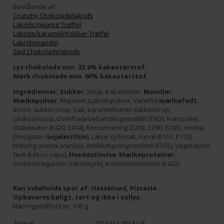
Bestående af:
Crunchy Chokoladelakrids
Lakrids/peanut Trøffel
Lakrids/karamel/Kobber Trøffel
Lakridsmandel
Sød Chokoladelakrids
Lys chokolade min. 33,6% kakaotørstof.
Mørk chokolade min. 60% kakaotørstof.
Ingredienser:
Sukker
, Sirup, Kakaosmør,
Mandler
,
Mælkepulver
, Majsmel, Lakridspulver, Vandfrit
mælkefedt
,
Invert. sukkersirup, Salt, karamelliseret sukkersirup,
Glukosesirup, Overfladebehandlingsmiddel (E903, kokosolie),
Stabilisator (E420, E414), Konservering (E202, E290, E200), Aroma,
Emulgator (
sojalecithin
), Læsø sydesalt, Farve (E153, E172),
Naturlig aroma (vanilje), Antiklumpningsmiddel (E555), Vegetabilsk
fedt (kokos, raps),
Hvedestivelse
,
Mælkeproteiner
,
Surhedsregulator (citronsyre), Konsistensmiddel (E422).
Kan indeholde spor af: Hasselnød, Pistacie.
Opbevares køligt, tørt og ikke i sollys.
Næringsindhold pr. 100 g.
Energi
2022 kJ / 483 kcal