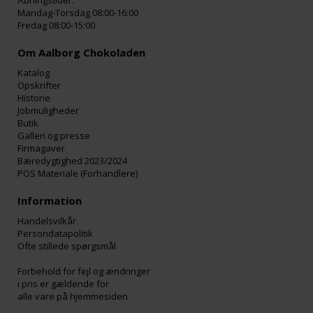
Åbningstider:
Mandag-Torsdag 08:00-16:00
Fredag 08:00-15:00
Om Aalborg Chokoladen
Katalog
Opskrifter
Historie
Jobmuligheder
Butik
Galleri og presse
Firmagaver
Bæredygtighed 2023/2024
POS Materiale (Forhandlere)
Information
Handelsvilkår
Persondatapolitik
Ofte stillede spørgsmål
Forbehold for fejl og ændringer
i pris er gældende for
alle vare på hjemmesiden