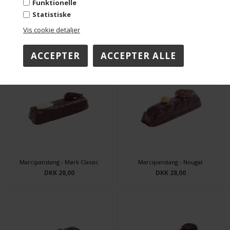
Funktionelle
Statistiske
Vis cookie detaljer
Kunder købte også
Marcipanstang - Mørk Classic
Marcipanstang - Nougat
DKK 28,00
DKK 28,00