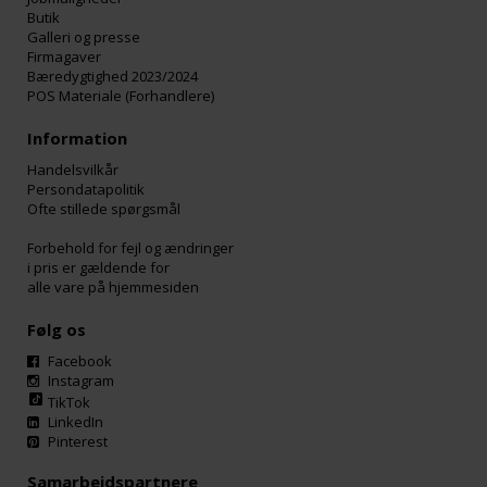
Butik
Galleri og presse
Firmagaver
Bæredygtighed 2023/2024
POS Materiale (Forhandlere)
Information
Handelsvilkår
Persondatapolitik
Ofte stillede spørgsmål
Forbehold for fejl og ændringer
i pris er gældende for
alle vare på hjemmesiden
Følg os
Facebook
Instagram
TikTok
LinkedIn
Pinterest
Samarbejdspartnere