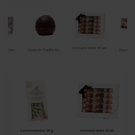
Innovativ æske 30 stk.
Glutenfri Trøffel Romkugler - 6 stk. æske
Glutenfri Trøffel Romkugle - Classic
Klassisk æ
Lemonmandler 90 g.
Innovativ æske 30 stk.