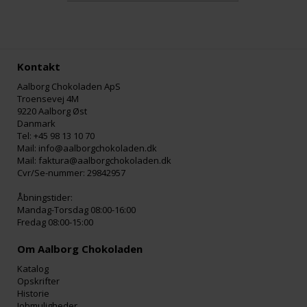
Kontakt
Aalborg Chokoladen ApS
Troensevej 4M
9220 Aalborg Øst
Danmark
Tel: +45 98 13 10 70
Mail: info@aalborgchokoladen.dk
Mail: faktura@aalborgchokoladen.dk
Cvr/Se-nummer: 29842957
Åbningstider:
Mandag-Torsdag 08:00-16:00
Fredag 08:00-15:00
Om Aalborg Chokoladen
Katalog
Opskrifter
Historie
Jobmuligheder