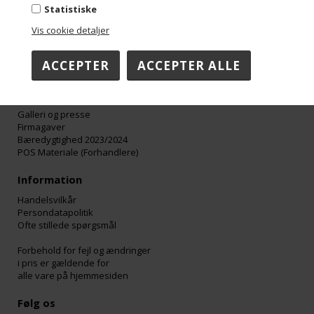
Fredag 08:00-15:00
Statistiske
Vis cookie detaljer
Om Aalborg Chokoladen
Katalog
Opskrifter
Historie
Jobmuligheder
Butik
Galleri og presse
Firmagaver
Bæredygtighed 2023/2024
POS Materiale (Forhandlere)
Information
Handelsvilkår
Persondatapolitik
Ofte stillede spørgsmål
Forbehold for fejl og ændringer
i pris er gældende for
alle vare på hjemmesiden
Følg os