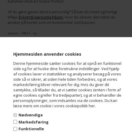
Sammen med en flaske Portvin.
Vil du gøre gaven ekstra personlig? Så kan du nemt og hurtigt
tilføje
Et kort til personlig hilsen
, hvor du skriver den tekst du
ønsker på kortet som en kommentar ved kassen.
Varenr.:
74011 - ny
Hjemmesiden anvender cookies
Denne hjemmeside sætter cookies for at opnå en funktionel
Kontakt
side og for at huske dine foretrukne indstillinger. Ved hjælp
af cookies laver vi statistikker og analyserer besøg på vores
Aalborg Chokoladen ApS
side så vi sikrer, at siden hele tiden forbedres, og at vores
Troensevej 4M
markedsføring bliver relevant for dig. Hvis du giver dit
9220 Aalborg Øst
samtykke, så tillader du, at vi sætter cookies (enten i form af
Danmark
egne cookies og/eller fra tredjeparter), og at vi behandler de
Tel: +45 98 13 10 70
personoplysninger, som indsamles via de cookies. Du kan
Mail: info@aalborgchokoladen.dk
læse mere om cookie i vores cookiepolitik her.
Mail: faktura@aalborgchokoladen.dk
Cvr/Se-nummer: 29842957
Nødvendige
Markedsføring
Åbningstider:
Mandag-Torsdag 08:00-16:00
Funktionelle