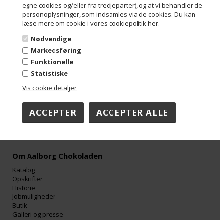
egne cookies og/eller fra tredjeparter), og at vi behandler de
personoplysninger, som indsamles via de cookies. Du kan
læse mere om cookie i vores cookiepolitik her.
Kontakt
Nødvendige
Aalborg Chokoladen ApS
Troensevej 4M
Markedsføring
9220 Aalborg Øst
Funktionelle
Danmark
Statistiske
Tel: +45 98 13 10 70
Mail: info@aalborgchokoladen.dk
Vis cookie detaljer
Mail: faktura@aalborgchokoladen.dk
Cvr/Se-nummer: 29842957
Åbningstider:
Mandag-Torsdag 08:00-16:00
Fredag 08:00-15:00
Om Aalborg Chokoladen
Katalog
Opskrifter
Historie
Jobmuligheder
Butik
Galleri og presse