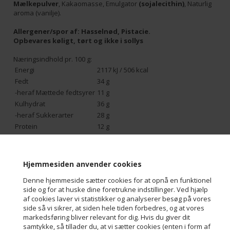
Mælkepulver
, Kakaomasse, Emulgator
(sojalecithin)
, Naturlig
aroma (vanilje).
Allergener/spor af:
Hasselnød, Pistacie.
Opbevares køligt, tørt og ikke i sollys
Næringsindhold pr. 100 g:
Energi
2117 kJ / 506 kcal
Fedt
34 g
-heraf Mættede fedtsyrer
11 g
Kulhydrat
36 g
-heraf Sukkerarter
28 g
Protein
12 g
Salt
0,04 g
Hjemmesiden anvender cookies
Overskrift
5
Denne hjemmeside sætter cookies for at opnå en funktionel
side og for at huske dine foretrukne indstillinger. Ved hjælp
af cookies laver vi statistikker og analyserer besøg på vores
Varenr.:
12014
side så vi sikrer, at siden hele tiden forbedres, og at vores
markedsføring bliver relevant for dig. Hvis du giver dit
samtykke, så tillader du, at vi sætter cookies (enten i form af