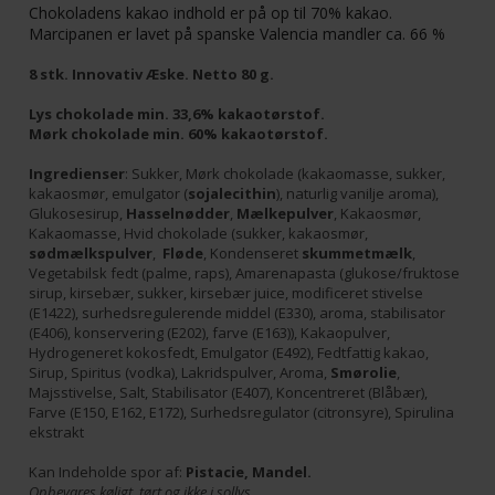
Chokoladens kakao indhold er på op til 70% kakao.
Marcipanen er lavet på spanske Valencia mandler ca. 66 %
8 stk. Innovativ Æske. Netto 80 g.
Lys chokolade min. 33,6% kakaotørstof.
Mørk chokolade min. 60% kakaotørstof.
Ingredienser
: Sukker, Mørk chokolade (kakaomasse, sukker,
kakaosmør, emulgator (
sojalecithin
), naturlig vanilje aroma),
Glukosesirup,
Hasselnødder
,
Mælkepulver
, Kakaosmør,
Kakaomasse, Hvid chokolade (sukker, kakaosmør,
sødmælkspulver
,
Fløde
, Kondenseret
skummetmælk
,
Vegetabilsk fedt (palme, raps), Amarenapasta (glukose/fruktose
sirup, kirsebær, sukker, kirsebær juice, modificeret stivelse
(E1422), surhedsregulerende middel (E330), aroma, stabilisator
(E406), konservering (E202), farve (E163)), Kakaopulver,
Hydrogeneret kokosfedt, Emulgator (E492), Fedtfattig kakao,
Sirup, Spiritus (vodka), Lakridspulver, Aroma,
Smørolie
,
Majsstivelse, Salt, Stabilisator (E407), Koncentreret (Blåbær),
Farve (E150, E162, E172), Surhedsregulator (citronsyre), Spirulina
ekstrakt
Kan Indeholde spor af:
Pistacie, Mandel.
Opbevares køligt, tørt og ikke i sollys.