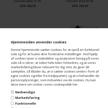
Innovativ æske 32 stk.
Innovativ æske 30 stk.
DKK 460,00
DKK 398,00
Hjemmesiden anvender cookies
Denne hjemmeside sætter cookies for at opnå en funktionel
side og for at huske dine foretrukne indstillinger. Ved hjælp
af cookies laver vi statistikker og analyserer besøg på vores
side så vi sikrer, at siden hele tiden forbedres, og at vores
Innovativ æske 4 stk.
Innovativ marcipanæske 3 stk
markedsføring bliver relevant for dig. Hvis du giver dit
DKK 75,00
DKK 110,00
samtykke, så tillader du, at vi sætter cookies (enten i form af
egne cookies og/eller fra tredjeparter), og at vi behandler de
personoplysninger, som indsamles via de cookies. Du kan
læse mere om cookie i vores cookiepolitik her.
Nødvendige
Markedsføring
Funktionelle