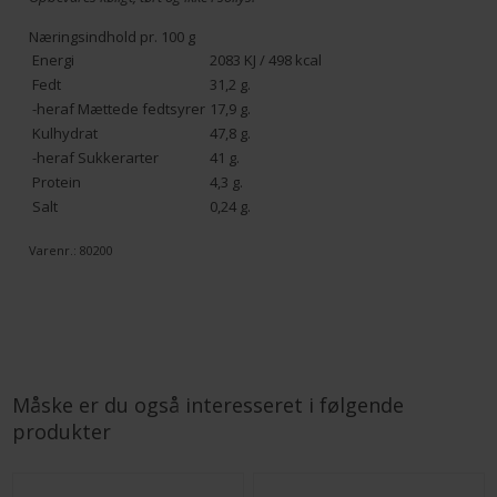
Næringsindhold pr. 100 g
Energi
2083 KJ / 498 kcal
Fedt
31,2 g.
-heraf Mættede fedtsyrer
17,9 g.
Kulhydrat
47,8 g.
-heraf Sukkerarter
41 g.
Protein
4,3 g.
Salt
0,24 g.
Varenr.:
80200
Måske er du også interesseret i følgende
produkter