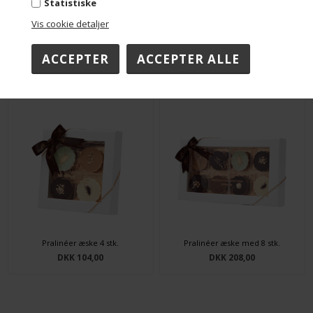
Statistiske
Vis cookie detaljer
Innovativ Marcipanæske 6 stk.
Marcipan/dessert æske
DKK 220,00
DKK 220,00
Pralinéer æske 4 stk.
Pralinéer æske med 8 stk.
DKK 104,00
DKK 208,00