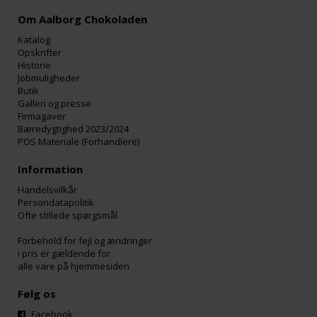
Om Aalborg Chokoladen
Katalog
Opskrifter
Historie
Jobmuligheder
Butik
Galleri og presse
Firmagaver
Bæredygtighed 2023/2024
POS Materiale (Forhandlere)
Information
Handelsvilkår
Persondatapolitik
Ofte stillede spørgsmål
Forbehold for fejl og ændringer
i pris er gældende for
alle vare på hjemmesiden
Følg os
Facebook