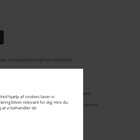
ebær, marcipanbund og hvid chokolade.
sirup, Kakaosmør,
Mælkepulver
, Kirsebær,
ulat, Hindbær pulver, Kirsebærjuicekoncentreret,
Ved hjælp af cookies laver vi
hedsregulator (vinsyre, citronsyre), Emulgator
ring bliver relevant for dig. Hvis du
 stivelse (E1422), Konservering (E202), Naturlig aroma
og at vi behandler de
ie.
al