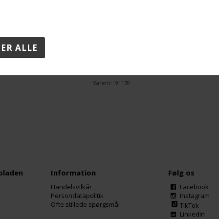
Fedt
19,1 g.
-heraf Mættede fedtsyrer
8,2 g.
Kulhydrat
53,6 g.
-heraf Sukkerarter
36,5 g.
Protein
2,7 g.
Salt
0,09 g.
Varenr.:
91170
oladen
Information
Følg os
Handelsvilkår
Facebook
Persondatapolitik
Instagram
Ofte stillede spørgsmål
TikTok
LinkedIn