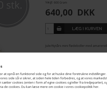
Vægt:
600
Gram
640,00
DKK
Jule/Nytårs mini flødeboller med amaren
Kasse med 40 stk. flødeboller.
Vægt: Ca. 600 g.
es
Ingredienser:
Sukker,
Mandler
, Glukose
Æggehvidepulver
, Øko. Lakridsrodsgran
at opnå en funktionel side og for at huske dine foretrukne indstillinger. 
Stabilisator (E410, E406), Vaniljestang, Sur
ores side så vi sikrer, at siden hele tiden forbedres, og at vores markedsfø
(
sojalecithin
), Farve (E163), Modificerede
 vi sætter cookies (enten i form af egne cookies og/eller fra tredjeparter), 
(vanilje), Kartoffelstivelse.
a de cookies. Du kan læse mere om cookie i vores cookiepolitik her.
Kan indeholde spor af:
Hasselnød, Pistac
Næringsindhold pr. 100 g:
Energi
1679 KJ / 401 kc