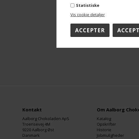
Statistiske
Vis cookie detaljer
Kontakt
Om Aalborg Chok
Aalborg Chokoladen ApS
Katalog
Troensevej 4M
Opskrifter
9220 Aalborg Øst
Historie
Danmark
Jobmuligheder