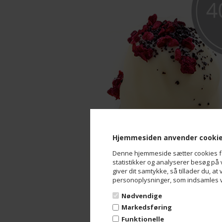
Hjemmesiden anvender cooki
Denne hjemmeside sætter cookies for 
statistikker og analyserer besøg på v
giver dit samtykke, så tillader du, at
personoplysninger, som indsamles vi
Nødvendige
Markedsføring
Funktionelle