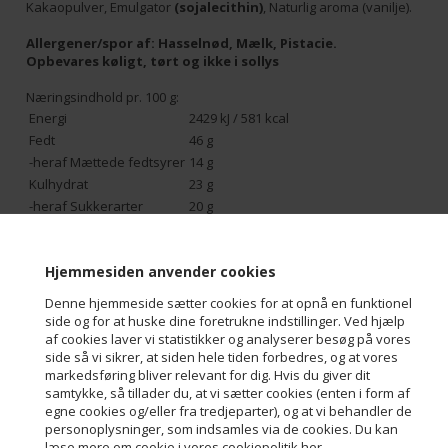
Kakaopulver, Emulgator
(sojalecithin)
, Naturlig aroma (vanilje).
Allergener/spor af:
Hasselnød, Mælk, Pistacie.
Opbevares køligt, tørt og ikke i sollys
Næringsindhold pr. 100 g:
Energi
2429 kJ / 581 kcal
Fedt
46 g
-heraf Mættede fedtsyrer
14 g
Kulhydrat
23 g
-heraf Sukkerarter
20 g
Protein
14 g
Salt
0 g
Hjemmesiden anvender cookies
Varenr.:
12012
Denne hjemmeside sætter cookies for at opnå en funktionel
side og for at huske dine foretrukne indstillinger. Ved hjælp
af cookies laver vi statistikker og analyserer besøg på vores
side så vi sikrer, at siden hele tiden forbedres, og at vores
markedsføring bliver relevant for dig. Hvis du giver dit
samtykke, så tillader du, at vi sætter cookies (enten i form af
Kontakt
egne cookies og/eller fra tredjeparter), og at vi behandler de
personoplysninger, som indsamles via de cookies. Du kan
Aalborg Chokoladen ApS
læse mere om cookie i vores cookiepolitik her.