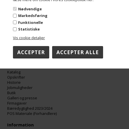
Troensevej 4M
9220 Aalborg Øst
Nødvendige
Danmark
Markedsføring
Tel: +45 98 13 10 70
Mail: info@aalborgchokoladen.dk
Funktionelle
Mail: faktura@aalborgchokoladen.dk
Statistiske
Cvr/Se-nummer: 29842957
Vis cookie detaljer
Åbningstider:
Mandag-Torsdag 08:00-16:00
Fredag 08:00-15:00
Om Aalborg Chokoladen
Katalog
Opskrifter
Historie
Jobmuligheder
Butik
Galleri og presse
Firmagaver
Bæredygtighed 2023/2024
POS Materiale (Forhandlere)
Information