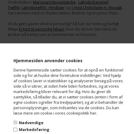
Chokoladens
Marcipan/dessertæske
,
Lakrids/Karamel
Trøffel
,
Lakridstrøffel - Hindbær
og
1 Hvid Chokolade m. Nougat
.
Sat sammen med en flaske rødvin, Bolcher og en pose Chips.
Vil du gøre gaven ekstra personlig? Så kan du nemt og hurtigt
tilføje
Et kort til personlig hilsen
, hvor du skriver den tekst du
ønsker på kortet som en kommentar ved kassen.
Varenr.:
Klassisk Gavekurv 2
Hjemmesiden anvender cookies
Denne hjemmeside sætter cookies for at opnå en funktionel
side og for at huske dine foretrukne indstillinger. Ved hjælp
Kontakt
af cookies laver vi statistikker og analyserer besøg på vores
side så vi sikrer, at siden hele tiden forbedres, og at vores
Aalborg Chokoladen ApS
markedsføring bliver relevant for dig. Hvis du giver dit
Troensevej 4M
samtykke, så tillader du, at vi sætter cookies (enten i form af
9220 Aalborg Øst
egne cookies og/eller fra tredjeparter), og at vi behandler de
Danmark
personoplysninger, som indsamles via de cookies. Du kan
Tel: +45 98 13 10 70
læse mere om cookie i vores cookiepolitik her.
Mail: info@aalborgchokoladen.dk
Mail: faktura@aalborgchokoladen.dk
Nødvendige
Cvr/Se-nummer: 29842957
Markedsføring