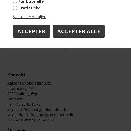
Funktionelle
Statistiske
Vis cookie detaljer
Mint konfekt - Uden tilsat sukker - Flowpack
Hindbær konfekt - Uden tilsat sukker - Flowpack
DKK 15,00
DKK 15,00
Kontakt
Aalborg Chokoladen ApS
Troensevej 4M
9220 Aalborg Øst
Danmark
Tel: +45 98 13 10 70
Mail: info@aalborgchokoladen.dk
Mail: faktura@aalborgchokoladen.dk
Cvr/Se-nummer: 29842957
Åbningstider: