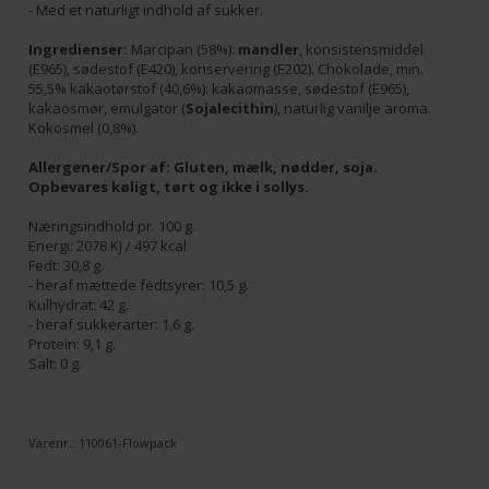
- Med et naturligt indhold af sukker.
Ingredienser:
Marcipan (58%):
mandler
, konsistensmiddel
(E965), sødestof (E420), konservering (E202). Chokolade, min.
55,5% kakaotørstof (40,6%): kakaomasse, sødestof (E965),
kakaosmør, emulgator (
Sojalecithin
), naturlig vanilje aroma.
Kokosmel (0,8%).
Allergener/Spor af: Gluten, mælk, nødder, soja.
Opbevares køligt, tørt og ikke i sollys.
Næringsindhold pr. 100 g.
Energi: 2078 KJ / 497 kcal
Fedt: 30,8 g.
- heraf mættede fedtsyrer: 10,5 g.
Kulhydrat: 42 g.
- heraf sukkerarter: 1,6 g.
Protein: 9,1 g.
Salt: 0 g.
Varenr.:
110061-Flowpack