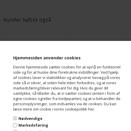
Kunder købte også
Hjemmesiden anvender cookies
Denne hjemmeside sætter cookies for at opnå en funktionel
side og for at huske dine foretrukne indstillinger. Ved hjælp
af cookies laver vi statistikker og analyserer besøg på vores
side så vi sikrer, at siden hele tiden forbedres, og at vores
markedsføring bliver relevant for dig. Hvis du giver dit
Marcipan konfekt med mandel - Uden tilsat sukker - Flowpack
Cognac konfekt - Uden tilsat sukker - Flowpack
samtykke, så tillader du, at vi sætter cookies (enten i form af
DKK 15,00
DKK 15,00
egne cookies og/eller fra tredjeparter), og at vi behandler de
personoplysninger, som indsamles via de cookies. Du kan
læse mere om cookie i vores cookiepolitik her.
Nødvendige
Markedsføring