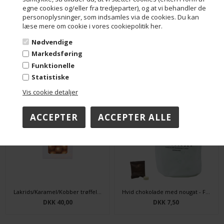
egne cookies og/eller fra tredjeparter), og at vi behandler de
personoplysninger, som indsamles via de cookies. Du kan
læse mere om cookie i vores cookiepolitik her.
Nødvendige
Markedsføring
Kakaomandler trekantspose
Jordbær Coatede saltlakrids 45g.
Funktionelle
DKK 7,50
DKK 40,00
Statistiske
Vis cookie detaljer
Lakrids/Karamel/Kobber trøffel 45 g.
Hvid chokolade med nougat - Flowpack
DKK 40,00
DKK 7,50