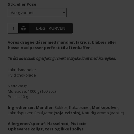
Stk. eller Pose
Vores dragée dåser med mandler, lakrids, blåbær eller
hasselnød passer perfekt til aftenkaffen.
16 års lidenskab og erfaring i hvert et stykke lavet med kærlighed.
Lakridsmandler
Hvid chokolade
Nettovægt:
Mulepose: 1000 g (100 stk.).
Pr. stk. 10 g.
Ingredienser:
Mandler
, Sukker, Kakaosmør,
Mælkepulver
,
Lakridspulver, Emulgator
(sojalecithin)
, Naturlig aroma (vanilje).
Allergener/spor af:
Hasselnød, Pistacie.
Opbevares køligt, tørt og ikke i sollys