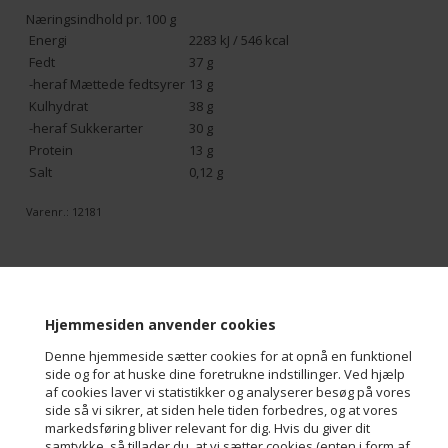
Næringsindhold pr. 100 g
Energi
2283 kJ / 546 kcal
Fedt
37 g
-heraf Mættede fedtsyrer
13 g
Kulhydrat
38 g
-heraf Sukkerarter
30 g
Protein
13 g
Salt
0,12 g
Varenr.:
12181
Kunder købte også
Hjemmesiden anvender cookies
Denne hjemmeside sætter cookies for at opnå en funktionel
side og for at huske dine foretrukne indstillinger. Ved hjælp
af cookies laver vi statistikker og analyserer besøg på vores
side så vi sikrer, at siden hele tiden forbedres, og at vores
markedsføring bliver relevant for dig. Hvis du giver dit
samtykke, så tillader du, at vi sætter cookies (enten i form af