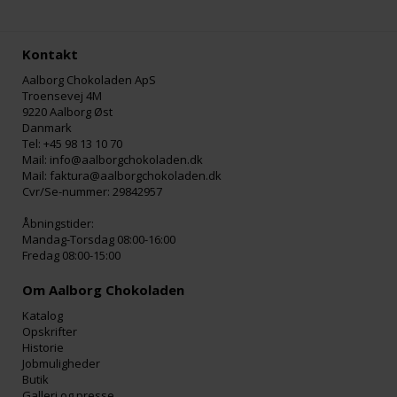
Kontakt
Aalborg Chokoladen ApS
Troensevej 4M
9220 Aalborg Øst
Danmark
Tel: +45 98 13 10 70
Mail: info@aalborgchokoladen.dk
Mail: faktura@aalborgchokoladen.dk
Cvr/Se-nummer: 29842957
Åbningstider:
Mandag-Torsdag 08:00-16:00
Fredag 08:00-15:00
Om Aalborg Chokoladen
Katalog
Opskrifter
Historie
Jobmuligheder
Butik
Galleri og presse