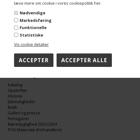
Aalborg Chokoladen ApS
læse mere om cookie i vores cookiepolitik her.
Troensevej 4M
Nødvendige
9220 Aalborg Øst
Danmark
Markedsføring
Tel: +45 98 13 10 70
Funktionelle
Mail: info@aalborgchokoladen.dk
Statistiske
Mail: faktura@aalborgchokoladen.dk
Cvr/Se-nummer: 29842957
Vis cookie detaljer
Åbningstider:
Mandag-Torsdag 08:00-16:00
Fredag 08:00-15:00
Om Aalborg Chokoladen
Katalog
Opskrifter
Historie
Jobmuligheder
Butik
Galleri og presse
Firmagaver
Bæredygtighed 2023/2024
POS Materiale (Forhandlere)