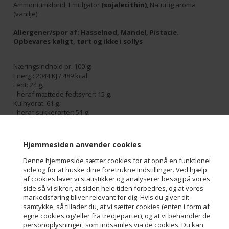
Ammoniumklorid, Emulgator
(sojalecithin)
, Naturlig aroma
(vanilje).
Allergener/spor af:
Hasselnød, Mandel, Pistacie.
Opbevares køligt, tørt og ikke i sollys
Næringsindhold pr. 100 g:
Energi: 2044 KJ / 489 kcal
Fedt: 24 g.
- heraf mættede fedtsyrer: 15 g.
Kulhydrat: 61 g.
- heraf sukkerarter: 51 g.
Protein: 4,3 g.
Alkohol: 1,4 g.
Salt: 0,14 g.
Hjemmesiden anvender cookies
Varenr.:
15011
Denne hjemmeside sætter cookies for at opnå en funktionel
side og for at huske dine foretrukne indstillinger. Ved hjælp
af cookies laver vi statistikker og analyserer besøg på vores
side så vi sikrer, at siden hele tiden forbedres, og at vores
markedsføring bliver relevant for dig. Hvis du giver dit
samtykke, så tillader du, at vi sætter cookies (enten i form af
egne cookies og/eller fra tredjeparter), og at vi behandler de
Kontakt
personoplysninger, som indsamles via de cookies. Du kan