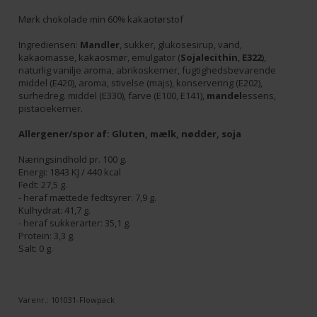
Mørk chokolade min 60% kakaotørstof
Ingrediensen:
Mandler
, sukker, glukosesirup, vand,
kakaomasse, kakaosmør, emulgator (
Sojalecithin
,
E322
),
naturlig vanilje aroma, abrikoskerner, fugtighedsbevarende
middel (E420), aroma, stivelse (majs), konservering (E202),
surhedreg. middel (E330), farve (E100, E141),
mandel
essens,
pistaciekerner.
Allergener/spor af: Gluten, mælk, nødder, soja
Næringsindhold pr. 100 g.
Energi: 1843 KJ / 440 kcal
Fedt: 27,5 g.
- heraf mættede fedtsyrer: 7,9 g.
Kulhydrat: 41,7 g.
- heraf sukkerarter: 35,1 g.
Protein: 3,3 g.
Salt: 0 g.
Varenr.:
101031-Flowpack