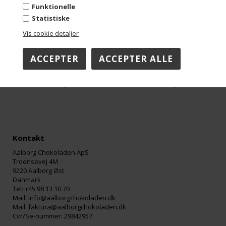
Funktionelle
Statistiske
Vis cookie detaljer
Marcipanstang - Pistacie
Marcipanstang - Cognac - Flowpack
DKK 28,00
DKK 29,00
Kontakt
Aalborg Chokoladen ApS
Troensevej 4M
9220 Aalborg Øst
Danmark
Tel: +45 98 13 10 70
Mail: info@aalborgchokoladen.dk
Mail: faktura@aalborgchokoladen.dk
Cvr/Se-nummer: 29842957