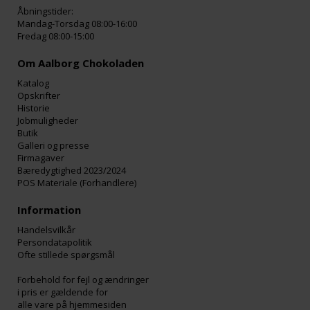
Åbningstider:
Mandag-Torsdag 08:00-16:00
Fredag 08:00-15:00
Om Aalborg Chokoladen
Katalog
Opskrifter
Historie
Jobmuligheder
Butik
Galleri og presse
Firmagaver
Bæredygtighed 2023/2024
POS Materiale (Forhandlere)
Information
Handelsvilkår
Persondatapolitik
Ofte stillede spørgsmål
Forbehold for fejl og ændringer
i pris er gældende for
alle vare på hjemmesiden