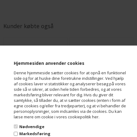
Kunder købte også
Hjemmesiden anvender cookies
Denne hjemmeside sætter cookies for at opnå en funktionel
side og for at huske dine foretrukne indstillinger. Ved hjælp
af cookies laver vi statistikker og analyserer besøg på vores
side så vi sikrer, at siden hele tiden forbedres, og at vores
markedsføring bliver relevant for dig. Hvis du giver dit
samtykke, så tillader du, at vi sætter cookies (enten i form af
Marcipanstang - Mørk Classic - Flowpack
Marcipanstang - Nougat - Flowpack
egne cookies og/eller fra tredjeparter), og at vi behandler de
DKK 29,00
DKK 29,00
personoplysninger, som indsamles via de cookies. Du kan
læse mere om cookie i vores cookiepolitik her.
Nødvendige
Markedsføring