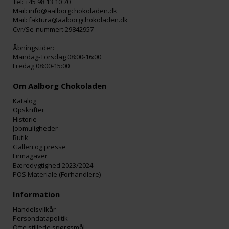
Tel: +45 98 13 10 70
Mail: info@aalborgchokoladen.dk
Mail: faktura@aalborgchokoladen.dk
Cvr/Se-nummer: 29842957
Åbningstider:
Mandag-Torsdag 08:00-16:00
Fredag 08:00-15:00
Om Aalborg Chokoladen
Katalog
Opskrifter
Historie
Jobmuligheder
Butik
Galleri og presse
Firmagaver
Bæredygtighed 2023/2024
POS Materiale (Forhandlere)
Information
Handelsvilkår
Persondatapolitik
Ofte stillede spørgsmål