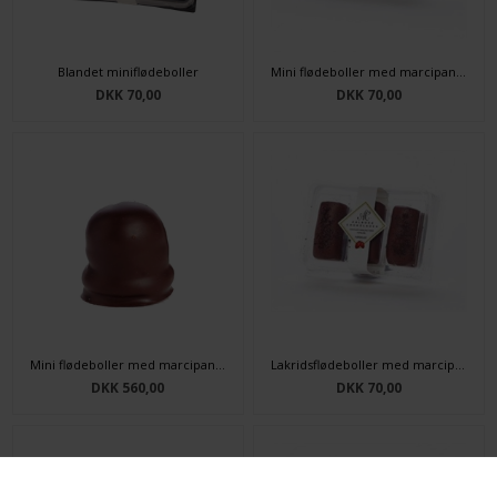
Blandet miniflødeboller
Mini flødeboller med marcipanbund 6 stk.
DKK 70,00
DKK 70,00
Mini flødeboller med marcipanbund 40 stk.
Lakridsflødeboller med marcipanbund 3 stk.
DKK 560,00
DKK 70,00