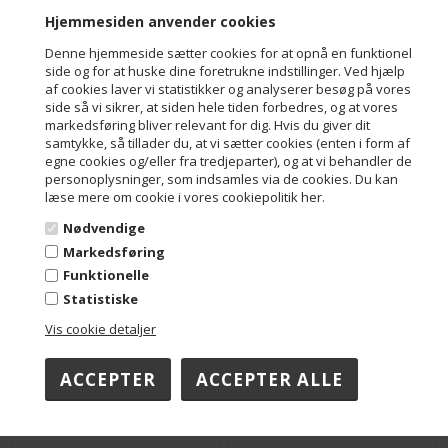
Hjemmesiden anvender cookies
Denne hjemmeside sætter cookies for at opnå en funktionel
side og for at huske dine foretrukne indstillinger. Ved hjælp
af cookies laver vi statistikker og analyserer besøg på vores
side så vi sikrer, at siden hele tiden forbedres, og at vores
markedsføring bliver relevant for dig. Hvis du giver dit
samtykke, så tillader du, at vi sætter cookies (enten i form af
Lakridsflødeboller med marcipanbund 20 stk.
Flødeboller med kokos og marcipanbund 3 stk.
egne cookies og/eller fra tredjeparter), og at vi behandler de
DKK 560,00
DKK 70,00
personoplysninger, som indsamles via de cookies. Du kan
læse mere om cookie i vores cookiepolitik her.
Nødvendige
Markedsføring
Funktionelle
Statistiske
Vis cookie detaljer
Flødeboller med kokos og marcipanbund 20 stk.
Mini lakridsflødeboller med marcipanbund 6 stk.
DKK 560,00
DKK 70,00