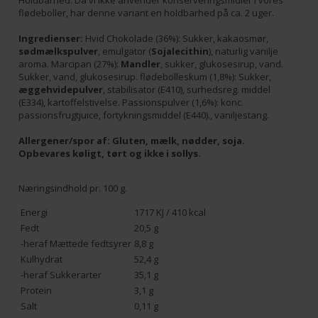
Holdbarhed: Da vi ikke anvender konserveringsmidler i vores
flødeboller, har denne variant en holdbarhed på ca. 2 uger.
Ingredienser:
Hvid Chokolade (36%): Sukker, kakaosmør,
sødmælkspulver
, emulgator (
Sojalecithin
), naturlig vanilje
aroma. Marcipan (27%):
Mandler
, sukker, glukosesirup, vand.
Sukker, vand, glukosesirup. flødebolleskum (1,8%): Sukker,
æggehvidepulver
, stabilisator (E410), surhedsreg. middel
(E334), kartoffelstivelse. Passionspulver (1,6%): konc.
passionsfrugtjuice, fortykningsmiddel (E440)., vaniljestang.
Allergener/spor af: Gluten, mælk, nødder, soja.
Opbevares køligt, tørt og ikke i sollys.
Næringsindhold pr. 100 g.
Energi
1717 KJ / 410 kcal
Fedt
20,5 g
-heraf Mættede fedtsyrer
8,8 g
Kulhydrat
52,4 g
-heraf Sukkerarter
35,1 g
Protein
3,1 g
Salt
0,11 g