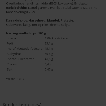
Overfladebehandlingsmiddel (E903, kokosolie), Emulgator
(
sojalecithin
), Naturlig aroma (vanilje), Stabilisator (E420, E414),
Konservering (E202).
Kan indeholde:
Hasselnød, Mandel, Pistacie.
Opbevares køligt, tørt og ikke i direkte sollys.
Næringsindhold pr. 100 g:
Energi
1997 kJ / 477 kcal
Fedt
25,1 g
-heraf Mættede fedtsyrer
15,1 g
Kulhydrat
55,6 g
-heraf Sukkerarter
47,6 g
Protein
6,4 g
Salt
0,47 g
Varenr.:
16119
Kunder købte også