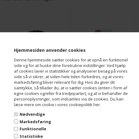
Hjemmesiden anvender cookies
Denne hjemmeside sætter cookies for at opnå en funktionel
side og for at huske dine foretrukne indstillinger. Ved hjælp
af cookies laver vi statistikker og analyserer besøg på vores
Mintmedalje flowpack
Hindbærmandler 45 g.
side så vi sikrer, at siden hele tiden forbedres, og at vores
DKK 29,00
DKK 40,00
markedsføring bliver relevant for dig. Hvis du giver dit
samtykke, så tillader du, at vi sætter cookies (enten i form af
egne cookies og/eller fra tredjeparter), og at vi behandler de
personoplysninger, som indsamles via de cookies. Du kan
læse mere om cookie i vores cookiepolitik her.
Nødvendige
Markedsføring
Funktionelle
Statistiske