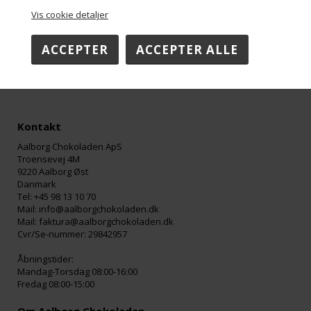
Vis cookie detaljer
Lakridsmandler 90 g.
Sød chokoladelakrids 90 g.
DKK 59,00
DKK 59,00
Kontakt
Aalborg Chokoladen ApS
Troensevej 4M
9220 Aalborg Øst
Danmark
Tel: +45 98 13 10 70
Mail: info@aalborgchokoladen.dk
Mail: faktura@aalborgchokoladen.dk
Cvr/Se-nummer: 29842957
Åbningstider:
Mandag-Torsdag 08:00-16:00
Fredag 08:00-15:00