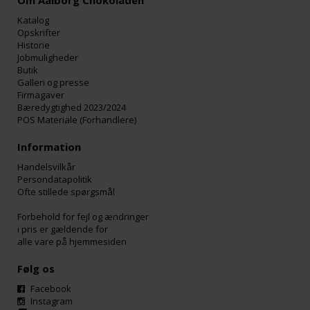
Om Aalborg Chokoladen
Katalog
Opskrifter
Historie
Jobmuligheder
Butik
Galleri og presse
Firmagaver
Bæredygtighed 2023/2024
POS Materiale (Forhandlere)
Information
Handelsvilkår
Persondatapolitik
Ofte stillede spørgsmål
Forbehold for fejl og ændringer
i pris er gældende for
alle vare på hjemmesiden
Følg os
Facebook
Instagram