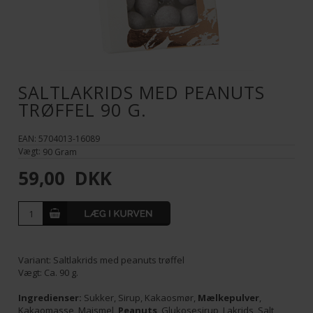
SALTLAKRIDS MED PEANUTS
TRØFFEL 90 G.
EAN: 5704013-16089
Vægt:
90
Gram
59,00
DKK
Variant: Saltlakrids med peanuts trøffel
Vægt: Ca. 90 g.
Ingredienser:
Sukker, Sirup, Kakaosmør,
Mælkepulver
,
Kakaomasse, Majsmel,
Peanuts
, Glukosesirup, Lakrids, Salt,