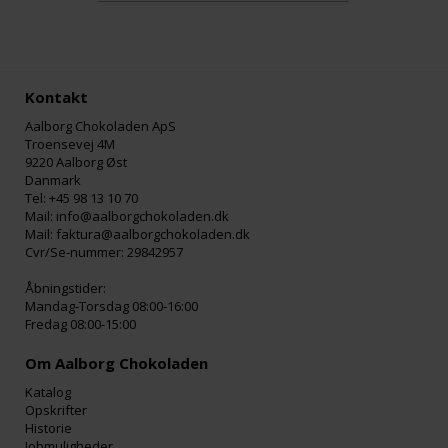
Kontakt
Aalborg Chokoladen ApS
Troensevej 4M
9220 Aalborg Øst
Danmark
Tel: +45 98 13 10 70
Mail: info@aalborgchokoladen.dk
Mail: faktura@aalborgchokoladen.dk
Cvr/Se-nummer: 29842957
Åbningstider:
Mandag-Torsdag 08:00-16:00
Fredag 08:00-15:00
Om Aalborg Chokoladen
Katalog
Opskrifter
Historie
Jobmuligheder