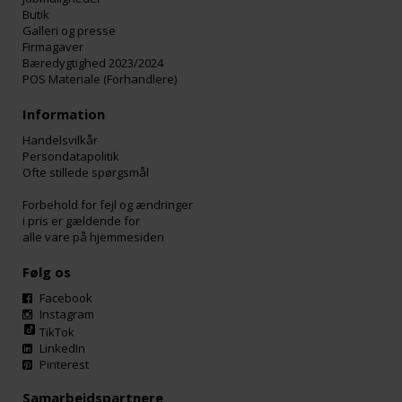
Butik
Galleri og presse
Firmagaver
Bæredygtighed 2023/2024
POS Materiale (Forhandlere)
Information
Handelsvilkår
Persondatapolitik
Ofte stillede spørgsmål
Forbehold for fejl og ændringer
i pris er gældende for
alle vare på hjemmesiden
Følg os
Facebook
Instagram
TikTok
LinkedIn
Pinterest
Samarbejdspartnere