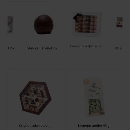
Innovativ æske 30 stk.
Glutenfri Trøffel Romkugler - 6 stk. æske
Glutenfri Trøffel Romkugle - Classic
Klassisk æ
Klassisk Luksus æsken
Lemonmandler 90 g.