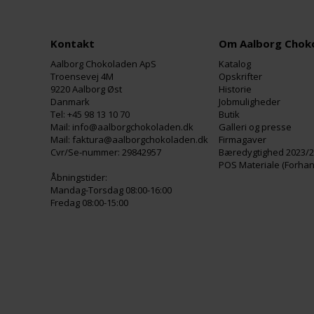
Kontakt
Om Aalborg Chok
Aalborg Chokoladen ApS
Katalog
Troensevej 4M
Opskrifter
9220 Aalborg Øst
Historie
Danmark
Jobmuligheder
Tel: +45 98 13 10 70
Butik
Mail: info@aalborgchokoladen.dk
Galleri og presse
Mail: faktura@aalborgchokoladen.dk
Firmagaver
Cvr/Se-nummer: 29842957
Bæredygtighed 2023/
POS Materiale (Forhan
Åbningstider:
Mandag-Torsdag 08:00-16:00
Fredag 08:00-15:00