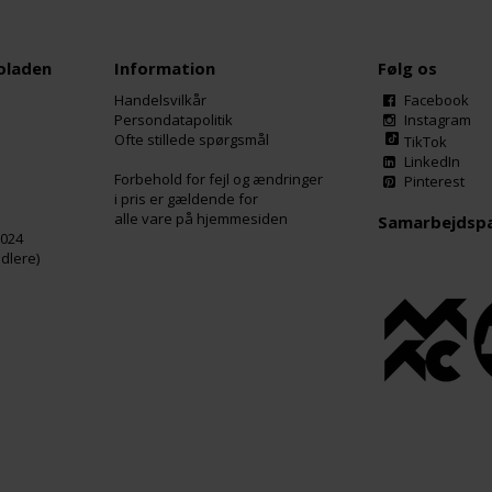
oladen
Information
Følg os
Handelsvilkår
Facebook
Persondatapolitik
Instagram
Ofte stillede spørgsmål
TikTok
LinkedIn
Forbehold for fejl og ændringer
Pinterest
i pris er gældende for
alle vare på hjemmesiden
Samarbejdsp
2024
dlere)