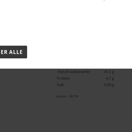
(E153, E172, E132, E120), Appelsinjuice kon
Fortykningsmiddel (E440, E464), Stabilisat
(E211, E202).
Kan indeholde spor af:
Pistacie
.
Opbevares køligt, tørt og ikke i solly
Næringsindhold pr. 100 g.
Energi
2054 kJ/491 kcal
Fedt
30,7 g
-heraf mættede fedtsyrer
14,4 g
Kulhydrat
46,6 g
-heraf sukkerarter
41,1 g
Protein
4,7 g
Salt
0,08 g
Varenr.:
40119