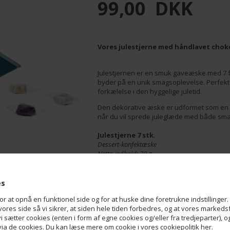
99,00
DKK
Vores julestjerne med håndlavet chok
Julestjernen er en smuk gaveæske med 7 f
byder på en unik smagsoplevelse. Perfekt 
forkælelse i den hyggelige juletid.
Den dekorative æske er udformet som en kla
når du vil sprede juleglæde med både sm
Julestjerne 7 stk.
Dessert-konfektæske
Netto indhold: 70 g.
Lys chokolade min. 33,6% kakaotørstof.
Mørk chokolade min. 60% kakaotørstof.
es
Ingredienser:
Sukker, Kakaosmør, Kakao
at opnå en funktionel side og for at huske dine foretrukne indstillinger. 
(blåbærlikør, vodka, rom),
Hasselnødder, 
ores side så vi sikrer, at siden hele tiden forbedres, og at vores markedsfø
kokosfedt, Vandfrit
mælkefedt
, Vegetabi
 vi sætter cookies (enten i form af egne cookies og/eller fra tredjeparter), 
karamelliseret sukkersirup, Citronjuicekonc
a de cookies. Du kan læse mere om cookie i vores cookiepolitik her.
Lakridspulver, Kakaopulver, Økologisk kaka