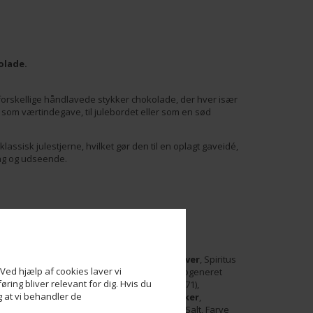
olade.
orskellige håndlavede stykker chokolade, der hver især
som værtindegave, til julebordet eller som en sød
ssisk julestjerne, hvilket gør den til en oplagt gaveidé,
ag og udseende.
masse, Glukosesirup,
Mandler, Mælkepulver
, Spiritus
Ved hjælp af cookies laver vi
Fløde,
Kondenseret
skummetmælk
, Hydrogeneret
ring bliver relevant for dig. Hvis du
lsk fedt (palme), Emulgator (
sojalecithin
, E471),
og at vi behandler de
entrat, Naturlig aroma (vanilje),
Mælkesukker
,
osmør:, Olie (pebermynteolie), Appelsiner, Salt, Farve