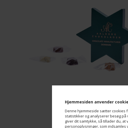
Hjemmesiden anvender cooki
Denne hjemmeside sætter cookies for 
statistikker og analyserer besøg på v
giver dit samtykke, så tillader du, at
personoplysninger, som indsamles vi