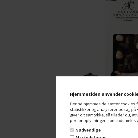
Hjemmesiden anvender cooki
Denne hjemmeside sætter cookies for 
statistikker og analyserer besøg på v
giver dit samtykke, så tillader du, at
personoplysninger, som indsamles vi
Nødvendige
Markedsføring