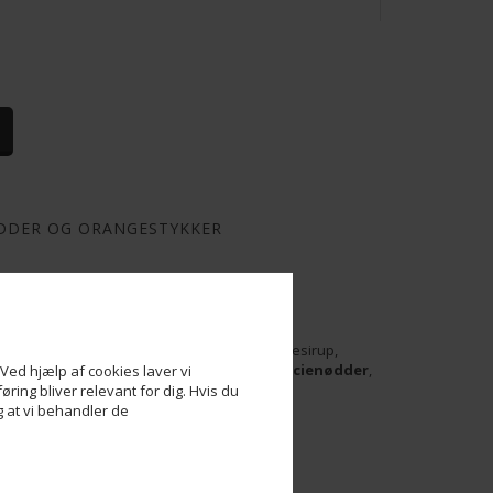
DDER OG ORANGESTYKKER
ykker
 stykker (Orange skaller, glukose/fruktosesirup,
), konserveringsmiddel
(svovldioxid)
),
Pistacienødder
,
Ved hjælp af cookies laver vi
ojalecithin)
, Naturlig aroma (vanilje).
ring bliver relevant for dig. Hvis du
og at vi behandler de