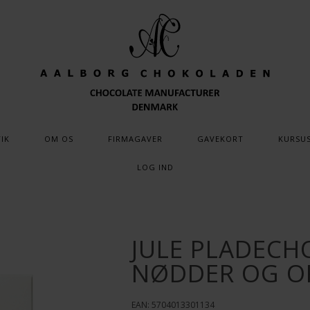
IK
OM OS
FIRMAGAVER
GAVEKORT
KURSU
LOG IND
JULE PLADEC
NØDDER OG O
EAN: 5704013301134