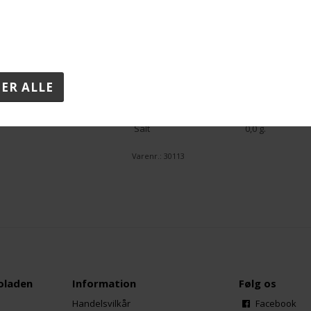
Næringsindhold pr. 100 g:
Energi
2149 kJ / 514 kca
Fedt
38 g.
-heraf Mættede fedtsyrer
19 g.
Kulhydrat
32 g.
-heraf Sukkerarter
28 g.
Protein
8,8 g.
Salt
0,0 g.
Varenr.:
30113
oladen
Information
Følg os
Handelsvilkår
Facebook