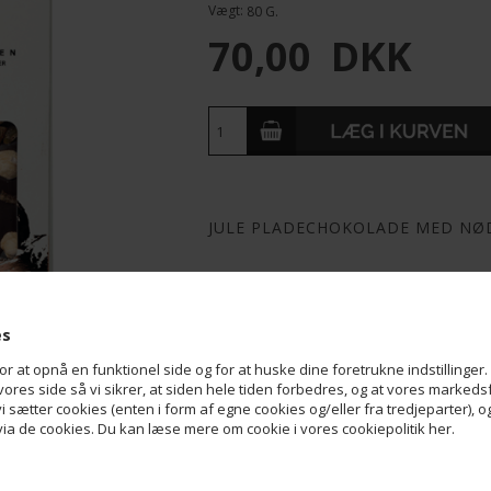
Vægt:
80
G.
70,00
DKK
JULE PLADECHOKOLADE MED NØ
Mørk chokolade med nødder og orangest
Vægt ca. 80 g.
es
Ingredienser:
Kakaomasse, Sukker, Orange
sukker, surhedsregulerende middel (E330
at opnå en funktionel side og for at huske dine foretrukne indstillinger. 
Hasselnødder
, Kakaosmør, Emulgator
(s
ores side så vi sikrer, at siden hele tiden forbedres, og at vores markedsfø
 vi sætter cookies (enten i form af egne cookies og/eller fra tredjeparter), 
Mørk chokolade min. 60% kakaotørstof.
a de cookies. Du kan læse mere om cookie i vores cookiepolitik her.
Kan indeholde spor af:
Mælk
Opbevares køligt, tørt og ikke i sollys.