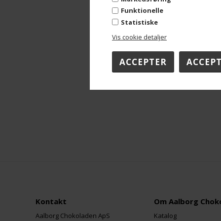
Funktionelle
Statistiske
Vis cookie detaljer
Kontakt
Om Aalborg Chok
Aalborg Chokoladen ApS
Katalog