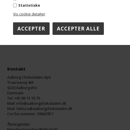
Statistiske
Vis cookie detaljer
Marcipanstang - Pistacie - Flowpack
Marcipanstang - Lakrids - Flowpack
DKK 29,00
DKK 29,00
Kontakt
Aalborg Chokoladen ApS
Troensevej 4M
9220 Aalborg Øst
Danmark
Tel: +45 98 13 10 70
Mail: info@aalborgchokoladen.dk
Mail: faktura@aalborgchokoladen.dk
Cvr/Se-nummer: 29842957
Åbningstider:
Mandag-Torsdag 08:00-16:00