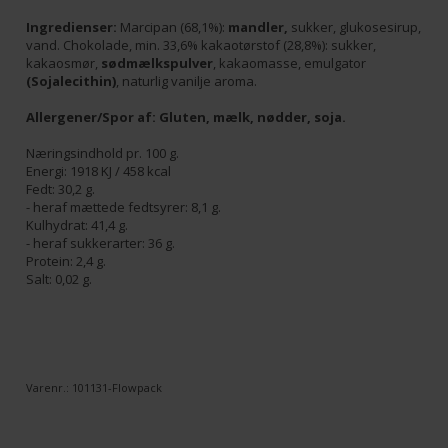
Ingredienser:
Marcipan (68,1%):
mandler,
sukker, glukosesirup,
vand. Chokolade, min. 33,6% kakaotørstof (28,8%): sukker,
kakaosmør,
sødmælkspulver
, kakaomasse, emulgator
(Sojalecithin)
, naturlig vanilje aroma.
Allergener/Spor af: Gluten, mælk, nødder, soja.
Næringsindhold pr. 100 g.
Energi: 1918 KJ / 458 kcal
Fedt: 30,2 g.
- heraf mættede fedtsyrer: 8,1 g.
Kulhydrat: 41,4 g.
- heraf sukkerarter: 36 g.
Protein: 2,4 g.
Salt: 0,02 g.
Varenr.:
101131-Flowpack