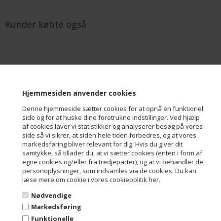
Kunder købte også
Hjemmesiden anvender cookies
Denne hjemmeside sætter cookies for at opnå en funktionel
side og for at huske dine foretrukne indstillinger. Ved hjælp
af cookies laver vi statistikker og analyserer besøg på vores
side så vi sikrer, at siden hele tiden forbedres, og at vores
markedsføring bliver relevant for dig. Hvis du giver dit
Marcipanstang - Mørk Classic - Flowpack
Marcipanstang - Nougat - Flowpack
samtykke, så tillader du, at vi sætter cookies (enten i form af
DKK 29,00
DKK 29,00
egne cookies og/eller fra tredjeparter), og at vi behandler de
personoplysninger, som indsamles via de cookies. Du kan
læse mere om cookie i vores cookiepolitik her.
Nødvendige
Markedsføring
Funktionelle