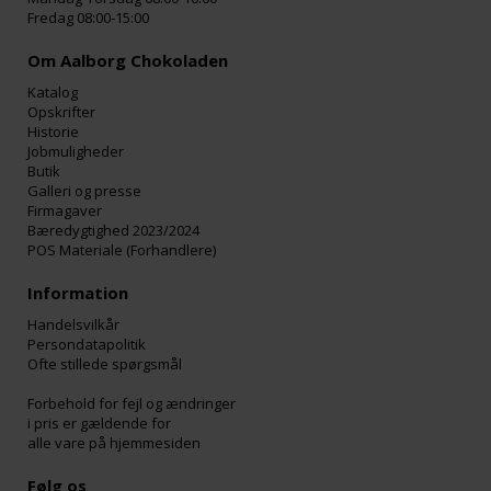
Fredag 08:00-15:00
Om Aalborg Chokoladen
Katalog
Opskrifter
Historie
Jobmuligheder
Butik
Galleri og presse
Firmagaver
Bæredygtighed 2023/2024
POS Materiale (Forhandlere)
Information
Handelsvilkår
Persondatapolitik
Ofte stillede spørgsmål
Forbehold for fejl og ændringer
i pris er gældende for
alle vare på hjemmesiden
Følg os